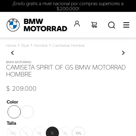
¡Envío gratis a nivel nacional por compras superiores a
$200.000!
Style
Hombre
Camisetas Hombre
BMW MOTORRAD
CAMISETA SPIRIT OF GS BMW MOTORRAD
HOMBRE
$
209
.
000
Color
Talla
3XL
L
M
S
XL
XXL