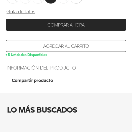
Guía de tallas
COMPRAR AHORA
AGREGAR AL CARRITO
+5 Unidades Disponibles
INFORMACIÓN DEL PRODUCTO
Compartir producto
AGREGAR AL CARRITO
CAMISETA SPIRIT OF
GS BMW
LO MÁS BUSCADOS
MOTORRAD
HOMBRE-BLANCO-
TALLA S